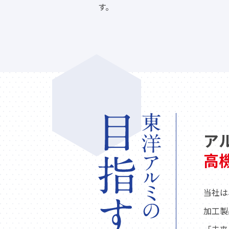
す。
ア
高
当社は
加工製
「未来