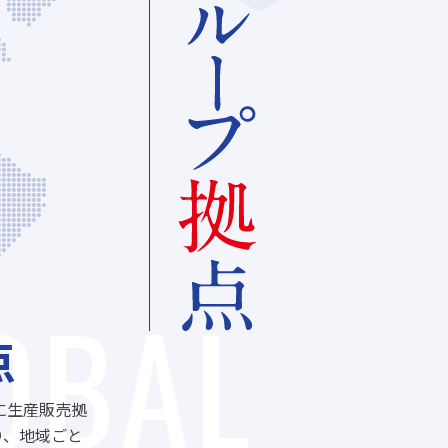
OBAL
点
に生産販売拠
り、地域ごと