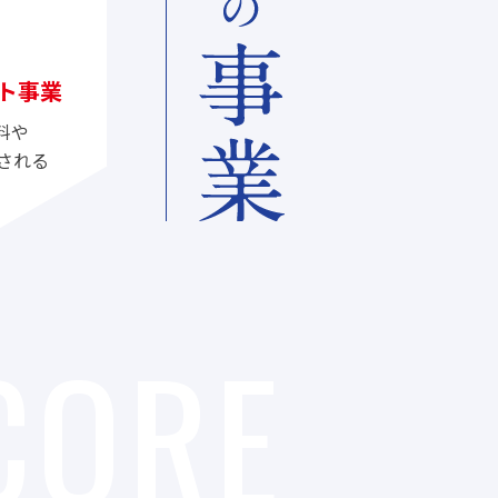
ト事業
料や
される
CORE