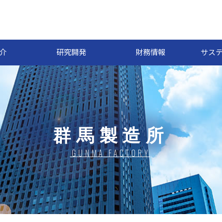
介
研究開発
財務情報
サス
群馬製造所
GUNMA FACTORY