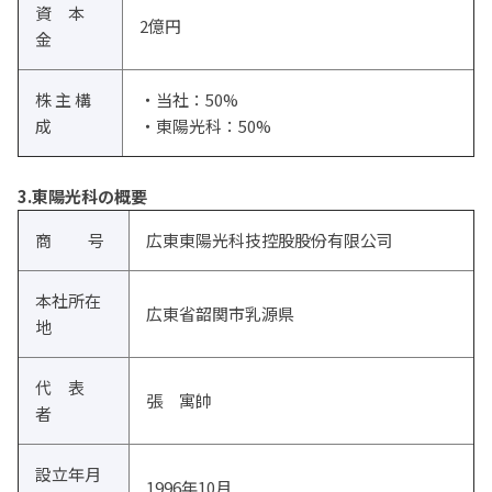
資 本
2億円
金
株 主 構
・当社：50%
成
・東陽光科：50%
3.東陽光科の概要
商 号
広東東陽光科技控股股份有限公司
本社所在
広東省韶関市乳源県
地
代 表
張 寓帥
者
設立年月
1996年10月