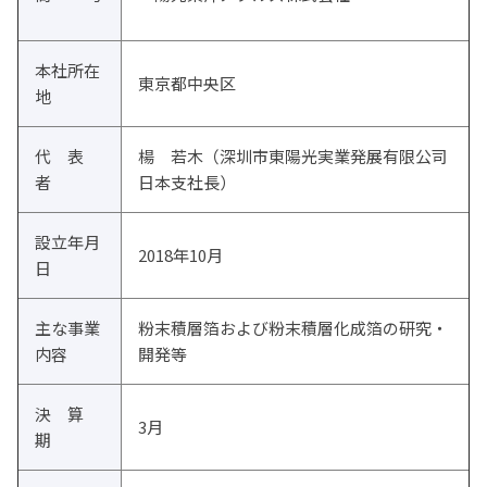
本社所在
東京都中央区
地
代 表
楊 若木（深圳市東陽光実業発展有限公司
者
日本支社長）
設立年月
2018年10月
日
主な事業
粉末積層箔および粉末積層化成箔の研究・
内容
開発等
決 算
3月
期