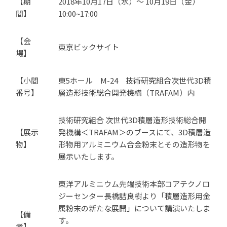
【期
2018年10月17日（水）～ 10月19日（金）
間】
10:00~17:00
【会
東京ビックサイト
場】
【小間
東5ホール M-24 技術研究組合次世代3D積
番号】
層造形技術総合開発機構（TRAFAM）内
技術研究組合 次世代3D積層造形技術総合開
【展示
発機構＜TRAFAM＞のブースにて、3D積層造
物】
形物用アルミニウム合金粉末とその造形物を
展示いたします。
東洋アルミニウム先端技術本部コアテクノロ
ジーセンター長橋詰良樹より「積層造形用金
属粉末の新たな展開」について講演いたしま
【備
す。
考】