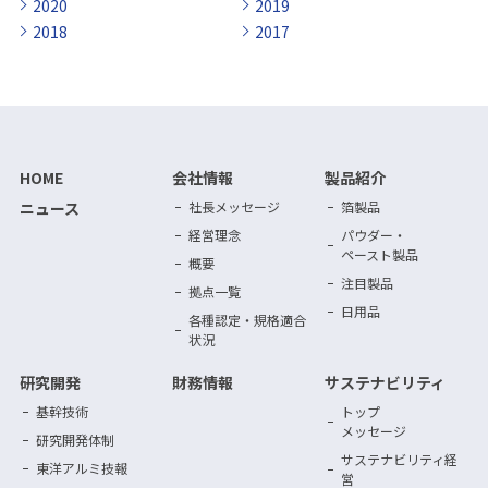
2020
2019
2018
2017
HOME
会社情報
製品紹介
ニュース
社長メッセージ
箔製品
経営理念
パウダー・
ペースト製品
概要
注目製品
拠点一覧
日用品
各種認定・規格適合
状況
研究開発
財務情報
サステナビリティ
基幹技術
トップ
メッセージ
研究開発体制
サステナビリティ
経
東洋アルミ技報
営