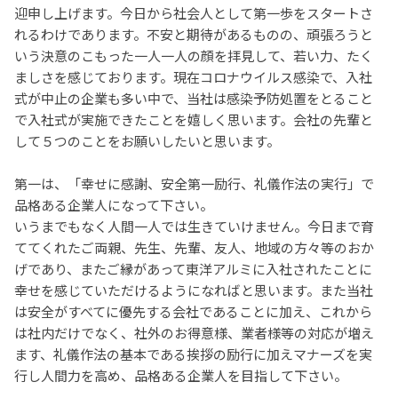
迎申し上げます。今日から社会人として第一歩をスタートさ
れるわけであります。不安と期待があるものの、頑張ろうと
いう決意のこもった一人一人の顔を拝見して、若い力、たく
ましさを感じております。現在コロナウイルス感染で、入社
式が中止の企業も多い中で、当社は感染予防処置をとること
で入社式が実施できたことを嬉しく思います。会社の先輩と
して５つのことをお願いしたいと思います。
第一は、「幸せに感謝、安全第一励行、礼儀作法の実行」で
品格ある企業人になって下さい。
いうまでもなく人間一人では生きていけません。今日まで育
ててくれたご両親、先生、先輩、友人、地域の方々等のおか
げであり、またご縁があって東洋アルミに入社されたことに
幸せを感じていただけるようになればと思います。また当社
は安全がすべてに優先する会社であることに加え、これから
は社内だけでなく、社外のお得意様、業者様等の対応が増え
ます、礼儀作法の基本である挨拶の励行に加えマナーズを実
行し人間力を高め、品格ある企業人を目指して下さい。