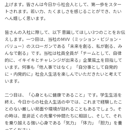
上げます。皆さんは今日から社会人として、第一歩をスター
トされます。若い力、たくましさを感じることができ、たい
へん嬉しく思います。
皆さんの入社に際して、以下 意識してほしい
3
つのことをお伝
えします。一つ目は、当社の
MVV
（ミッション・ビジョン・
バリュー）のスローガンである「未来を創る、私が創る、み
んなで創る」です。当社は社員全員が「チームとして、自律
的に、イキイキとチャレンジが出来る」企業風土を目指して
います。何事も「他人事ではなく」「自分事として自発的
に・内発的に」社会人生活を楽しんでいただきたいと考えて
います。
二つ目は、「心身ともに健康であること」です。学生生活を
終え、今日からの社会人生活の中では、これまで経験したこ
とのない厳しい局面や環境が訪れることもあるでしょう。そ
の時は、是非近くの先輩や仲間たちに相談し、そして、それ
を乗り越える強い心身である「気力」「体力」「胆力」を養
ってください。