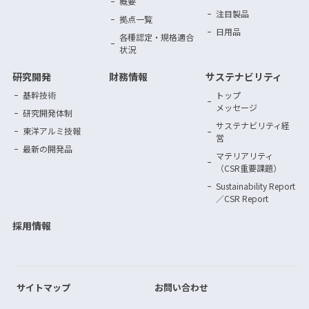
概要
注目製品
拠点一覧
日用品
各種認定・規格適合
状況
研究開発
財務情報
サステナビリティ
基幹技術
トップ
メッセージ
研究開発体制
サステナビリティ
経
東洋アルミ技報
営
最新の開発品
マテリアリティ
（CSR重要課題）
Sustainability Report
／CSR Report
採用情報
サイトマップ
お問い合わせ