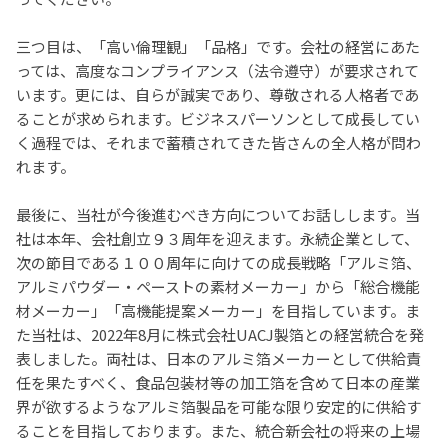
三つ目は、「高い倫理観」「品格」です。会社の経営にあた
っては、高度なコンプライアンス（法令遵守）が要求されて
います。更には、自らが誠実であり、尊敬される人格者であ
ることが求められます。ビジネスパーソンとして成長してい
く過程では、それまで蓄積されてきた皆さんの全人格が問わ
れます。
最後に、当社が今後進むべき方向についてお話しします。当
社は本年、会社創立９３周年を迎えます。永続企業として、
次の節目である１００周年に向けての成長戦略「アルミ箔、
アルミパウダー・ペーストの素材メーカー」から「総合機能
材メーカー」「高機能提案メーカー」を目指しています。ま
た当社は、
2022
年
8
月に株式会社
UACJ
製箔との経営統合を発
表しました。両社は、日本のアルミ箔メーカーとして供給責
任を果たすべく、食品包装材等の加工箔を含めて日本の産業
界が欲するようなアルミ箔製品を可能な限り安定的に供給す
ることを目指しております。また、統合新会社の将来の上場