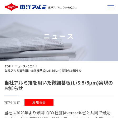
東洋アルミニウム株式会社
ニュース
NEWS
TOP
ニュース - 2024
当社アルミ箔を用いた微細基板(L/S:5/5µm)実現のお知らせ
当社アルミ箔を用いた微細基板(L/S:5/5µm)実現の
お知らせ
2024.07.01
お知らせ
当社は
2020
年より米国
LQDX
社
(
旧
Averatek
社
)
と共同で最先