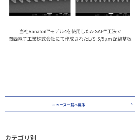
当社
Ranafoil
™モデル
4
を使用した
A-SAP
™工法で
関西電子工業株式会社にて作成された
L/S :5/5µm
配線基板
ニュース一覧へ戻る
カテゴリ別