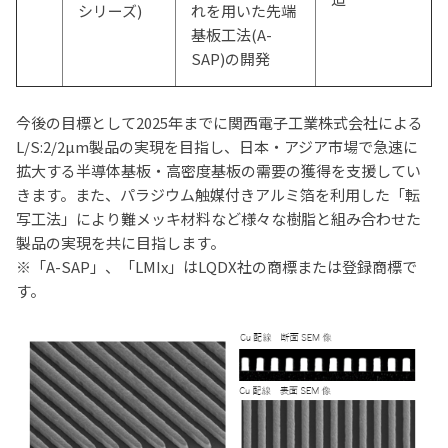
シリーズ)
れを用いた先端
基板工法(A-
SAP)の開発
今後の目標として
2025
年までに関西電子工業株式会社による
L/S:2/2
µm製品の実現を目指し、日本・アジア市場で急速に
拡大する半導体基板・高密度基板の需要の獲得を支援してい
きます。また、パラジウム触媒付きアルミ箔を利用した「転
写工法」により難メッキ材料など様々な樹脂と組み合わせた
製品の実現を共に目指します。
※「A-SAP」、「LMIx」はLQDX社の商標または登録商標で
す。