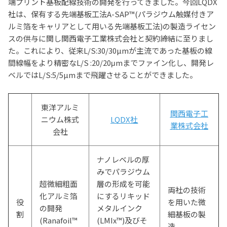
端プリント基板配線技術の開発を行ってきました。今回
LQDX
社は、保有する先端基板工法
A-SAP
™(パラジウム触媒付きア
ルミ箔をキャリアとして用いる先端基板工法
)
の製造ライセン
スの供与に関し関西電子工業株式会社と契約締結に至りまし
た。これにより、従来L/S:30/30µmが主流であった基板の線
間線幅をより精密なL/S :2
0/20
μ
m
までファイン化し、開発レ
ベルでは
L/S:5/5
µmまで飛躍させることができました。
東洋アルミ
関西電子工
ニウム株式
LQDX社
業株式会社
会社
ナノレベルの厚
みでパラジウム
超微細粗面
層の形成を可能
両社の技術
化アルミ箔
にするリキッド
役
を用いた微
の開発
メタルインク
割
細基板の製
(Ranafoil™
(LMIx™)及びそ
造