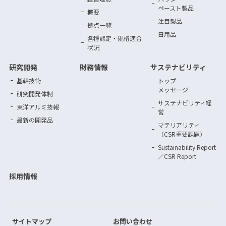
ペースト製品
概要
注目製品
拠点一覧
日用品
各種認定・規格適合
状況
研究開発
財務情報
サステナビリティ
基幹技術
トップ
メッセージ
研究開発体制
サステナビリティ
経
東洋アルミ技報
営
最新の開発品
マテリアリティ
（CSR重要課題）
Sustainability Report
／CSR Report
採用情報
サイトマップ
お問い合わせ