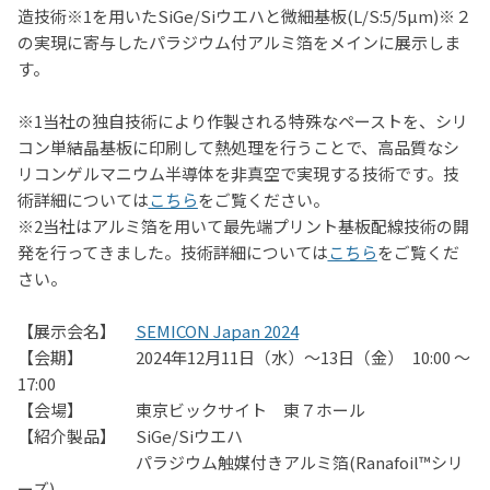
造技術※1を用いたSiGe/Siウエハと
微細基板
(L/S:5/5µm)※２
の実現に寄与したパラジウム付アルミ箔をメインに展示しま
す。
※
1
当社の独自技術により作製される特殊なペーストを、シリ
コン単結晶基板に印刷して熱処理を行うことで、高品質なシ
リコンゲルマニウム半導体を非真空で実現する技術です。技
術詳細については
こちら
をご覧ください。
※
2
当社はアルミ箔を用いて最先端プリント基板配線技術の開
発を行ってきました。技術詳細については
こちら
をご覧くだ
さい。
【展示会名】
SEMICON Japan 2024
【会期】
2024
年
12
月
11
日（水）～
13
日（金）
10:00
～
17:00
【会場】 東京ビックサイト 東７ホール
【紹介製品】
SiGe/Si
ウエハ
パラジウム触媒付きアルミ箔
(Ranafoil™
シリ
ーズ
)