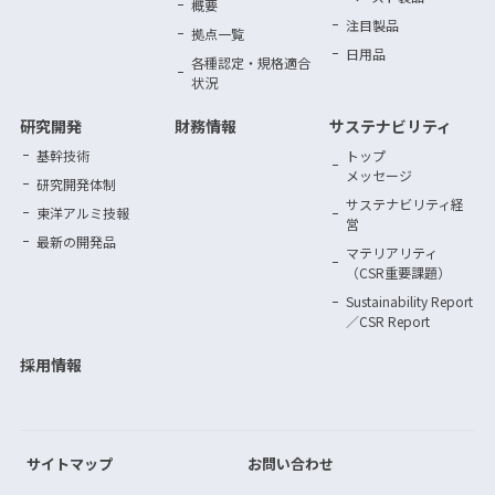
概要
注目製品
拠点一覧
日用品
各種認定・規格適合
状況
研究開発
財務情報
サステナビリティ
基幹技術
トップ
メッセージ
研究開発体制
サステナビリティ
経
東洋アルミ技報
営
最新の開発品
マテリアリティ
（CSR重要課題）
Sustainability Report
／CSR Report
採用情報
サイトマップ
お問い合わせ