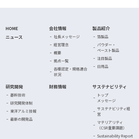
HOME
会社情報
製品紹介
ニュース
社長メッセージ
箔製品
経営理念
パウダー・
ペースト製品
概要
注目製品
拠点一覧
日用品
各種認定・規格適合
状況
研究開発
財務情報
サステナビリティ
基幹技術
トップ
メッセージ
研究開発体制
サステナビリティ
経
東洋アルミ技報
営
最新の開発品
マテリアリティ
（CSR重要課題）
Sustainability Report