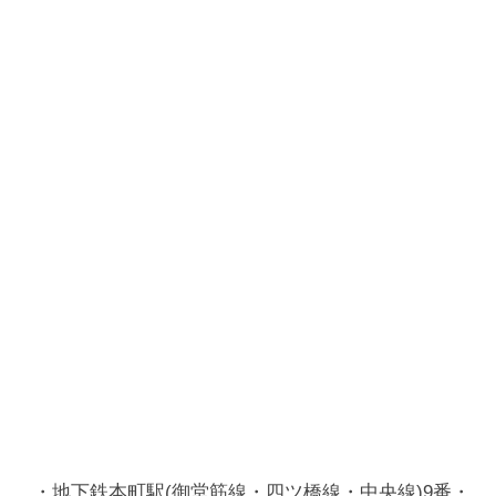
・地下鉄本町駅(御堂筋線・四ツ橋線・中央線)9番・